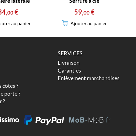
ière latérale
Serrure à clé
34
,
€
59
,
€
00
00
outer au panier
Ajouter au panier
SERVICES
Livraison
Garanties
Enlèvement marchandises
 côtes ?
e porte ?
 ?