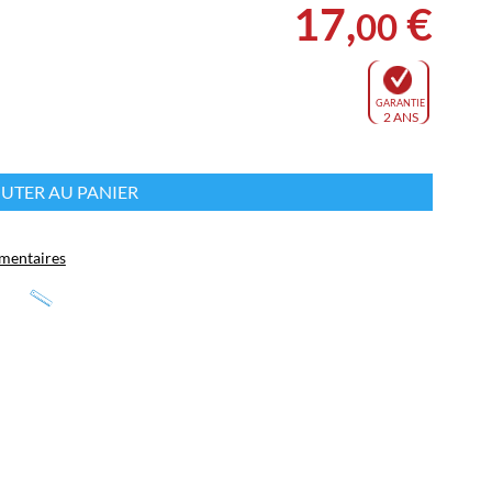
17
,
€
00
GARANTIE
2 ANS
s
UTER AU PANIER
mentaires