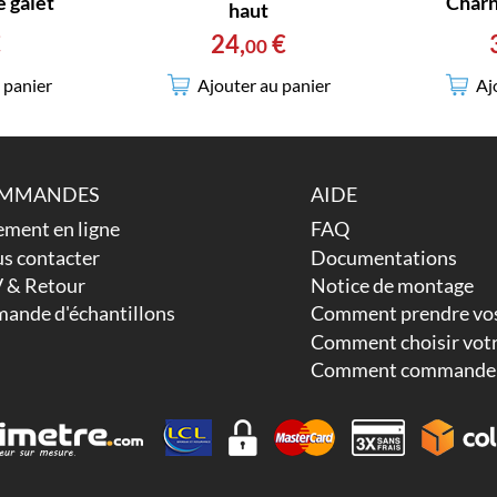
e galet
Charn
haut
€
24
,
€
00
 panier
Aj
Ajouter au panier
MMANDES
AIDE
ement en ligne
FAQ
s contacter
Documentations
 & Retour
Notice de montage
ande d'échantillons
Comment prendre vos
Comment choisir votr
Comment commander