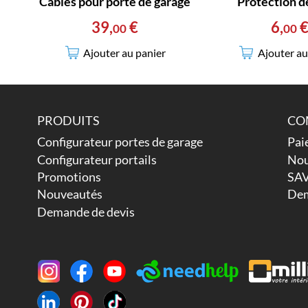
Câbles pour porte de garage
Protection d
39
,
€
6
,
00
00
Ajouter au panier
Ajouter au
PRODUITS
CO
Configurateur portes de garage
Pai
Configurateur portails
Nou
Promotions
SAV
Nouveautés
Dem
Demande de devis