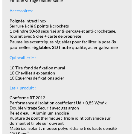
Finition vitrage : Satiné sablé
Accessoires:
Poignée int/ext inox
Serrure à clé 6 points à crochets
1 cylindre
30/60
sécurisé anti-perçage et anti-crochetage,
fournit avec
5 clés
+
carte de propriété
3x
Paumelles excentriques réglables pour faciliter la pose
paumelles
réglables 3D
haute qualité, acier galvanisé
Quincaillerie :
10 Tire-fond de fixation mural
10 Chevilles à expansion
10 Equerres de fixations acier
Les + produit :
Conforme RT 2012
Performance d'isolation coefficient Ud < 0,85 W/m²k
Double vitrage Securit avec gaz argon
Rejet d’eau : Aluminium anodisé
Rupture de pont thermique : Triple joint polyamide sur
dormant et triple sur ouvrant
Matériau isolant : mousse polyuréthane très haute densité
130 Kg/m³