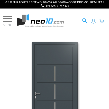
-15 % SUR TOUT LE SITE • DU 06/07 AU 06/08 • CODE PROMO : REMISE15
01 69 80 27 40