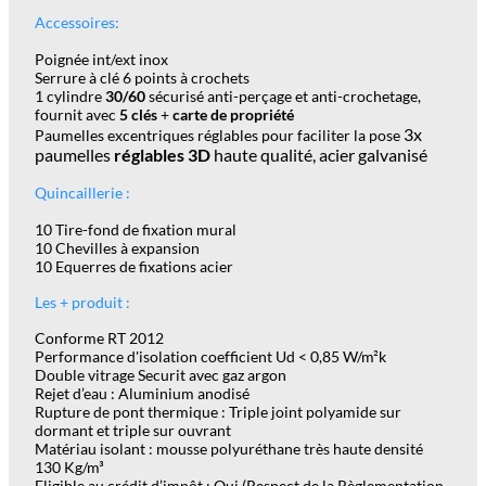
Accessoires:
Poignée int/ext inox
Serrure à clé 6 points à crochets
1 cylindre
30/60
sécurisé anti-perçage et anti-crochetage,
fournit avec
5 clés
+
carte de propriété
3x
Paumelles excentriques réglables pour faciliter la pose
paumelles
réglables 3D
haute qualité, acier galvanisé
Quincaillerie :
10 Tire-fond de fixation mural
10 Chevilles à expansion
10 Equerres de fixations acier
Les + produit :
Conforme RT 2012
Performance d'isolation coefficient Ud < 0,85 W/m²k
Double vitrage Securit avec gaz argon
Rejet d’eau : Aluminium anodisé
Rupture de pont thermique : Triple joint polyamide sur
dormant et triple sur ouvrant
Matériau isolant : mousse polyuréthane très haute densité
130 Kg/m³
Eligible au crédit d’impôt : Oui (Respect de la Règlementation