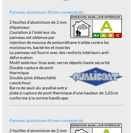
Panneau aluminium 30 mm composé de :
2 feuilles d'aluminium de 2 mm
d'épaisseur
L'isolation à l'intérieur du
panneau est obtenue par
injection de mousse de polyuréthane tr
a
itée contre les
moisissures, bactéries et insectes
Le panneau est fourni avec des renforts intérieurs anti-
déformation
Motif extérieur lisse avec verres dépolis haute sécurité
Double rupture de pont
thermique
Double joint d'étanchéité
caoutchouc
Barre de seuil alu anodisé extra-
plate à rupture de pont thermique d'une hauteur de 1,65cm
conforme à la norme handicape.
Panneau aluminium 65 mm composé de:
2 feuilles d'aluminium de 2 mm