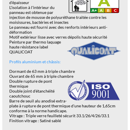
d'épaisseur
L'isolation à l'intérieur du
panneau est obtenue par
injection de mousse de polyuréthane tr
a
itée contre les
moisissures, bactéries et insectes
Le panneau est fourni avec des renforts intérieurs anti-
déformation
Motif extérieur lisse avec verres dépolis haute sécurité
Peinture par thermo laquage
haute résistance label
QUALICOAT
Profils aluminium et châssis:
Dormant de 63 mm à triple chambre
Ouvrant de 65 mm à triple chambre
Double rupture de pont
thermique
Double joint d'étanchéité
caoutchouc
Barre de seuil alu anodisé extra-
plate à rupture de pont thermique d'une hauteur de 1,65cm
conforme à la norme handicape.
Vitrage : Triple verre feuilleté sécurit 33.1/26/4/26/33.1
Finition vitrage : Satiné sablé